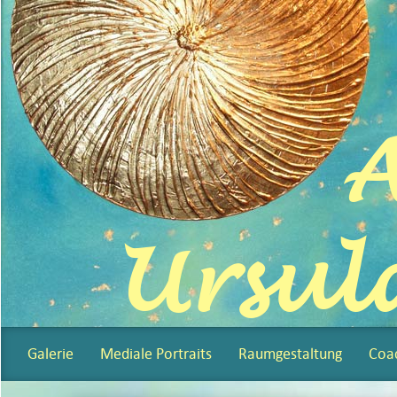
A
Ursul
Galerie
Mediale Portraits
Raumgestaltung
Coa