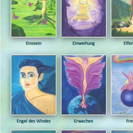
Einssein
Einweihung
Elfe
Engel des Windes
Erwachen
Fre