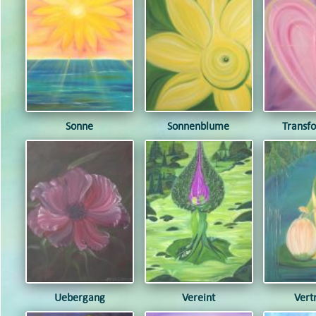
Sonne
Sonnenblume
Transf
Uebergang
Vereint
Vert